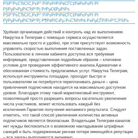
РЅР°РєСЂСѓС‚РєР° РїРѕРґРїРёСЃС‡РёРєРѕРІ РІ
РўРµР»РµРіСЂР°Рј РґРµС€РµРІРѕ
РЅР°РєСЂСѓС‚РєР° РїРѕРґРїРёСЃС‡РёРєРѕРІ РІ
РўРµР»РµРіСЂР°Рј Р¶РёРІС‹Рµ Р»СЋРґРё Р±РµСЃРїР»Р°С‚РЅРѕ
Удобная организация действий и контроль над их выполнением.
Накрутка в Телеграм с помощью сервиса осуществляется
максимально просто и удобно, при этом присутствует возможность
управлять скоростью выполнения поставленных задач.
Пользователю в личном кабинете доступна вся требуемая
информация, представленная подробным образом – ключевое
условие для проведения эффективного анализа.Адекватная и
обоснованная стоимость предлагаемых услуг. Накрутка Телеграм,
используя инструменты площадки, проходит быстро и
пользователям не потребуется переплачивать деньги – цена
привлечения подписчиков находится на максимально доступном
уровне. Благодаря этому такой маркетинговый инструмент,
позволяющий просто разрешить вопросы касательно увеличения
числа участников, может использовать каждый без
исключения.Гарантия получения желаемого результата. Следует
отметить, что такой способ увеличения количества активных
подписчиков является безопасным. Владельцам Телеграм-каналов
нет нужды беспокоиться о возможном накладывании штрафных
санкций и быть подверженным рискам потери имеющейся репутации
– все заказы выполняются анонимно.