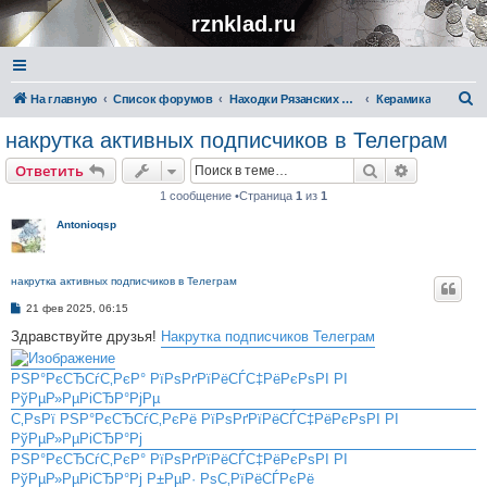
rznklad.ru
П
На главную
Список форумов
Находки Рязанских кладоискателей
Керамика
о
накрутка активных подписчиков в Телеграм
и
Поиск
Расширен
Ответить
с
1 сообщение •Страница
1
из
1
к
Antonioqsp
накрутка активных подписчиков в Телеграм
С
21 фев 2025, 06:15
о
о
Здравствуйте друзья!
Накрутка подписчиков Телеграм
б
щ
е
РЅР°РєСЂСѓС‚РєР° РїРѕРґРїРёСЃС‡РёРєРѕРІ РІ
н
РўРµР»РµРіСЂР°РјРµ
и
е
С‚РѕРї РЅР°РєСЂСѓС‚РєРё РїРѕРґРїРёСЃС‡РёРєРѕРІ РІ
РўРµР»РµРіСЂР°Рј
РЅР°РєСЂСѓС‚РєР° РїРѕРґРїРёСЃС‡РёРєРѕРІ РІ
РўРµР»РµРіСЂР°Рј Р±РµР· РѕС‚РїРёСЃРєРё