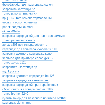
тонер xerox типы
фотобарабан для картриджа canon
заправить картридж hp
тонер рико купить минск
hp lj 1132 mfp замена термопленки
чернила epson оригинал
ролик подачи lexmark
oki mb492dn
заправка картриджей для принтера самсунг
тонер panasonic купить
xerox b205 нет тонера сбросить
картридж для принтера kyocera tk 1110
заправка цветного картриджа канон
чернила для принтера canon g2415
тонер xerox 6125
заправлять картридж hp
пцр kyocera
заправка цветного картриджа hp 123
заправка картриджа samsung ml
заправка картриджей принтера lexmark
сброс счетчика тонера brother 1110r
тонер brother 2240
купить тонер для лазерного принтера brother
картридж oki купить