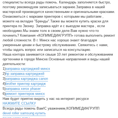
специалисты всегда рады помочь. Календарь заполняется быстро,
поэтому рекомендуем записываться заранее.Заправка в нашей
мастерской производится качественными и оригинальными красками.
Ознакомиться с марками принтеров с которыми мы работаем ,
можете на вкладке "Бренды".Также вы можете купить краски для
принтера по Звонку. Заправка идёт и с выездом мастера , если
необходимо.Мы знаем толк в своем деле.Вам нужно что-то
починить? Компания «КОПИМЕДИАГРУПП» готова выполнить ремонт
любой сложности. В г. Минск нас хорошо знают благодаря
умеренным ценам и быстрому обслуживанию. Свяжитесь с нами,
чтобы задать вопрос или записаться на консультацию.
Наша контора занимается свыше 10 лет ремонтом и обслуживанием
оргтехники в городе Минске.Основные направления и виды нашей
деятельности:
1)
заправка картриджей минск
2)
hp заправка картриджей
3)
заправка картриджа canon
4)
brother принтер картридж
5)
заправка xerox phaser
6)
ремонт принтеров минск
Нам будет приятно видеть у нас на интернет ресурсе
НАЖМИТЕ ССЫЛКУ
Всегда рады помочь Вам!С уважением,КОПИМЕДИАГРУПП
devel roller samsung купить