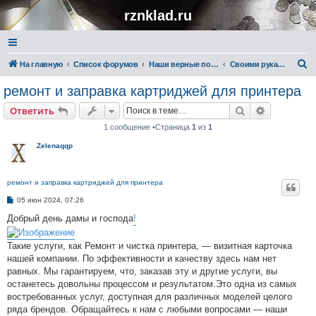
rznklad.ru
П
На главную
Список форумов
Наши верные помощники
Своими руками
о
ремонт и заправка картриджей для принтера
и
Поиск
Расширен
Ответить
с
1 сообщение •Страница
1
из
1
к
Zelenaqqp
ремонт и заправка картриджей для принтера
С
05 июн 2024, 07:26
о
о
Добрый день дамы и господа
!
б
щ
е
Такие услуги, как Ремонт и чистка принтера, — визитная карточка
н
нашей компании. По эффективности и качеству здесь нам нет
и
е
равных. Мы гарантируем, что, заказав эту и другие услуги, вы
останетесь довольны процессом и результатом.Это одна из самых
востребованных услуг, доступная для различных моделей целого
ряда брендов. Обращайтесь к нам с любыми вопросами — наши