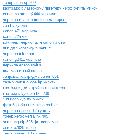
тонер ricoh sp 200
картридж к лазерному принтеру xerox купить минск
canon pixma mg2440 чернила
чернила revcol hameleon для epson
зип hp купить
canon 471 чернила
canon 725 чип
комплект чернил для canon pixma
чип для картриджа pantum
чернила ink mate
canon g2411 чернила
чернила epson stylus
вал магнитный canon
заправка картриджа canon 051
термоблок в сборе hp купить
картридж для струйного принтера
картридж kyocera tk 1200
зип ricoh купить минск
фотобарабан принтера brother
чернила epson 112 купить
тонер xerox versalink 405
samsung clp 325 фотобарабан
xerox b7025 тонер
xerox phaser 3117 тонер